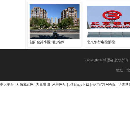
朝阳金苑小区消防维保
北京银行电检消检
Copyright © 球盟会 版权
地址：北
幸运平台
|
万象城官网
|
力量集团
|
米兰网址
|
v体育app下载
|
乐动官方网页版
|
华体世