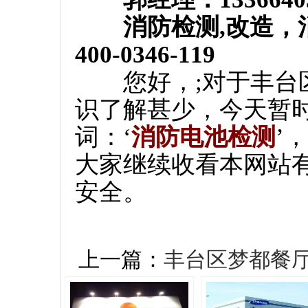
消防检测,改造，消
400-0346-119
您好，;对于丰台区茶
识了解甚少，今天暂
词：‘
消防电池检测
’
大家继续收看本网站
安全。
上一篇：
丰台区梦都餐