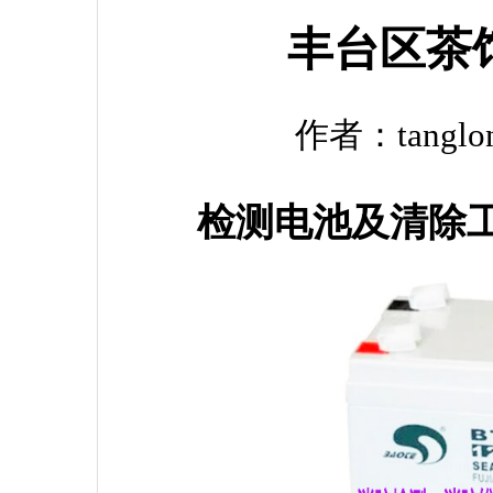
丰台区茶
作者：tanglo
检测电池及清除工