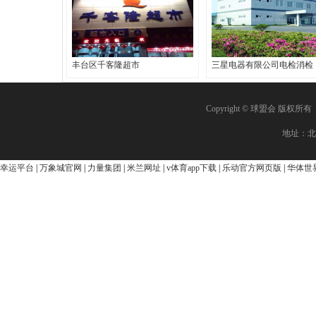
丰台区千客隆超市
三星电器有限公司电检消检
Copyright © 球盟会 版权
地址：北
幸运平台
|
万象城官网
|
力量集团
|
米兰网址
|
v体育app下载
|
乐动官方网页版
|
华体世