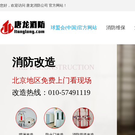
您好，欢迎访问 唐龙消防公司 官方网站！
球盟会(中国)官方网站
消防维保
消防改造
FIRE RECONSTRUCTION
北京地区免费上门看现场
改造热线：010-57491119
喷淋改造
防火门改造
消防管道改造