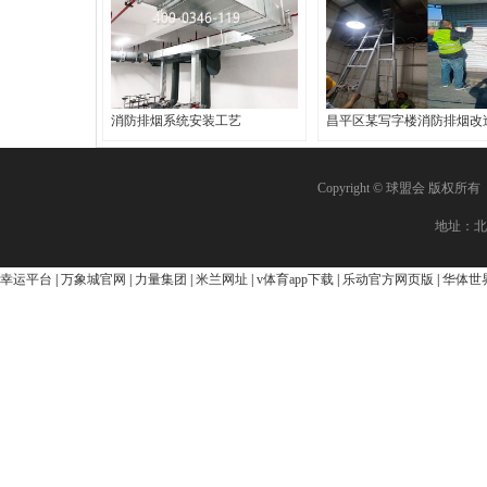
消防排烟系统安装工艺
昌平区某写字楼消防排烟改
Copyright © 球盟会 版权
地址：北
幸运平台
|
万象城官网
|
力量集团
|
米兰网址
|
v体育app下载
|
乐动官方网页版
|
华体世