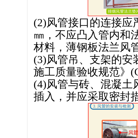
(2)风管接口的连接
㎜，不应凸入管内和
材料，薄钢板法兰风管
(3)风管吊、支架的
施工质量验收规范》(GB
(4)风管与砖、混凝
插入，并应采取密封