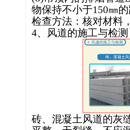
物保持不小于150㎜
检查方法：核对材料
4、风道的施工与检测
砖、混凝土风道的灰