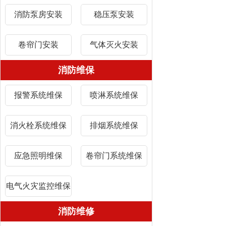
消防泵房安装
稳压泵安装
卷帘门安装
气体灭火安装
消防维保
报警系统维保
喷淋系统维保
消火栓系统维保
排烟系统维保
应急照明维保
卷帘门系统维保
电气火灾监控维保
消防维修