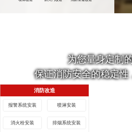
为您量身定制
保证消防安全的稳定性
消防改造
报警系统安装
喷淋安装
消火栓安装
排烟系统安装