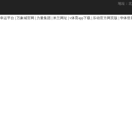
地址：北
幸运平台
|
万象城官网
|
力量集团
|
米兰网址
|
v体育app下载
|
乐动官方网页版
|
华体世