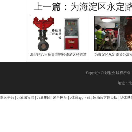
上一篇：
为海淀区永定
海淀区八里庄某网吧检修消火栓管道
为海淀区永定路某公寓
Copyright © 球盟会 版权
地址：北
幸运平台
|
万象城官网
|
力量集团
|
米兰网址
|
v体育app下载
|
乐动官方网页版
|
华体世